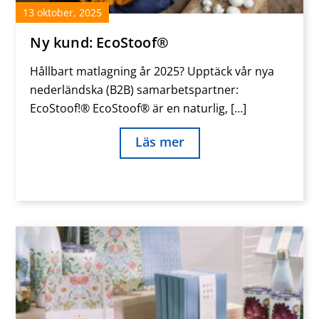
13
oktober
,
2025
Ny kund: EcoStoof®
Hållbart matlagning år 2025? Upptäck vår nya
nederländska (B2B) samarbetspartner:
EcoStoof!® EcoStoof® är en naturlig, […]
Läs mer