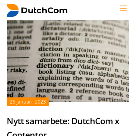
Skip
Me
to
content
26
januari
,
2023
Nytt samarbete: DutchCom x
Contentor