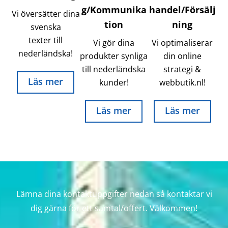
g/Kommunika
handel/Försälj
Vi översätter dina
tion
ning
svenska
texter till
Vi gör dina
Vi optimaliserar
nederländska!
produkter synliga
din online
till nederländska
strategi &
Läs mer
kunder!
webbutik.nl!
Läs mer
Läs mer
Lämna dina kontaktuppgifter nedan så kontaktar vi
dig gärna för ett samtal/offert. Välkommen!