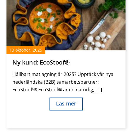
13
oktober
,
2025
Ny kund: EcoStoof®
Hållbart matlagning år 2025? Upptäck vår nya
nederländska (B2B) samarbetspartner:
EcoStoof!® EcoStoof® är en naturlig, […]
Läs mer