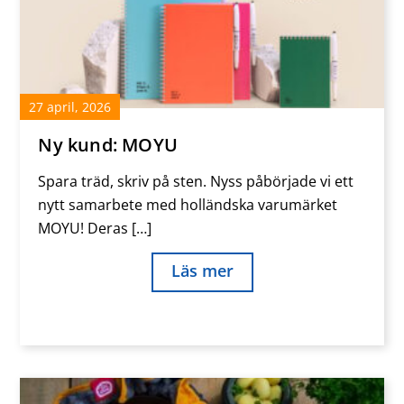
27
april
,
2026
Ny kund: MOYU
Spara träd, skriv på sten. Nyss påbörjade vi ett
nytt samarbete med holländska varumärket
MOYU! Deras […]
Läs mer