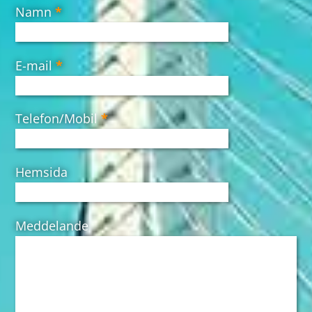
Namn
*
E-mail
*
Telefon/Mobil
*
Hemsida
Meddelande