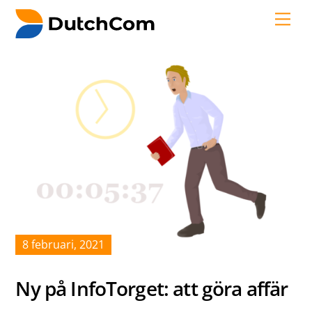
Skip
Me
to
content
8
februari
,
2021
Ny på InfoTorget: att göra affär