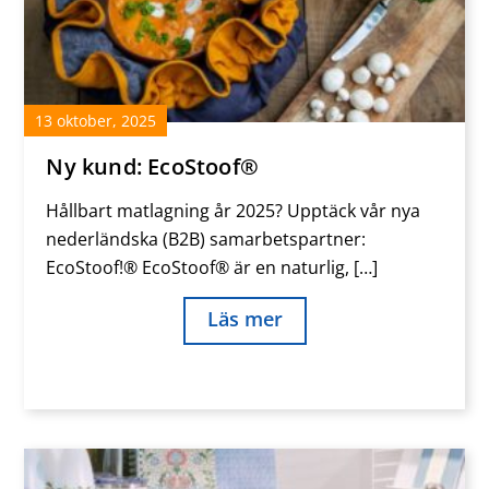
13
oktober
,
2025
Ny kund: EcoStoof®
Hållbart matlagning år 2025? Upptäck vår nya
nederländska (B2B) samarbetspartner:
EcoStoof!® EcoStoof® är en naturlig, […]
Läs mer