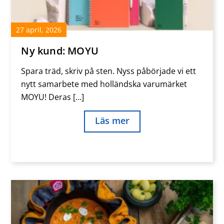
27
april
,
2026
Ny kund: MOYU
Spara träd, skriv på sten. Nyss påbörjade vi ett
nytt samarbete med holländska varumärket
MOYU! Deras […]
Läs mer