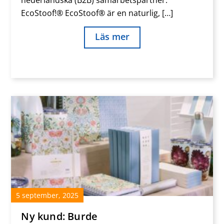
nederländska (B2B) samarbetspartner:
EcoStoof!® EcoStoof® är en naturlig, […]
Läs mer
5
september
,
2025
Ny kund: Burde