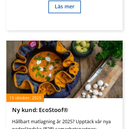
Läs mer
13
oktober
,
2025
Ny kund: EcoStoof®
Hållbart matlagning år 2025? Upptäck vår nya