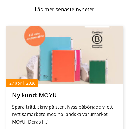
o
n
o
Läs mer senaste nyheter
k
27
april
,
2026
Ny kund: MOYU
Spara träd, skriv på sten. Nyss påbörjade vi ett
nytt samarbete med holländska varumärket
MOYU! Deras […]