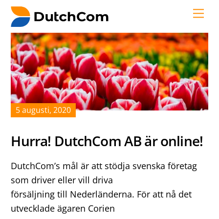
Skip
Me
to
content
5
augusti
,
2020
Hurra! DutchCom AB är online!
DutchCom’s mål är att stödja svenska företag
som driver eller vill driva
försäljning till Nederländerna. För att nå det
utvecklade ägaren Corien