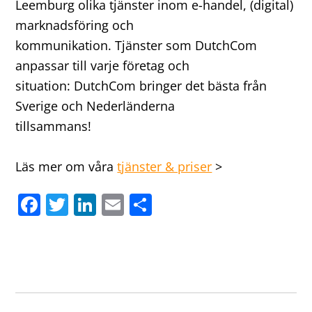
Leemburg olika tjänster inom e-handel, (digital)
marknadsföring och
kommunikation. Tjänster som DutchCom
anpassar till varje företag och
situation: DutchCom bringer det bästa från
Sverige och Nederländerna
tillsammans!
Läs mer om våra
tjänster & priser
>
F
T
Li
E
D
a
w
n
m
el
c
itt
k
ai
a
e
er
e
l
b
dI