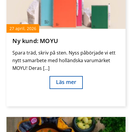
27
april
,
2026
Ny kund: MOYU
Spara träd, skriv på sten. Nyss påbörjade vi ett
nytt samarbete med holländska varumärket
MOYU! Deras […]
Läs mer