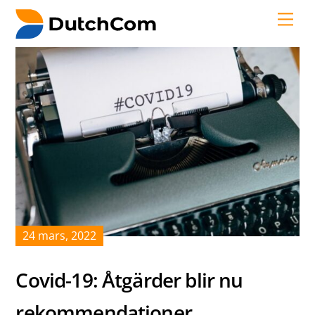
Skip
Me
to
content
24
mars
,
2022
Covid-19: Åtgärder blir nu
rekommendationer