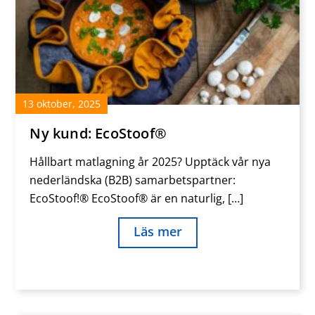
13
oktober
,
2025
Ny kund: EcoStoof®
Hållbart matlagning år 2025? Upptäck vår nya
nederländska (B2B) samarbetspartner:
EcoStoof!® EcoStoof® är en naturlig, […]
Läs mer