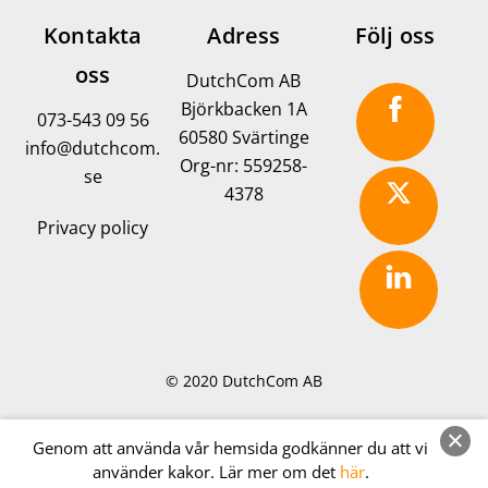
Kontakta
Adress
Följ oss
oss
DutchCom AB
Björkbacken 1A
073-543 09 56
60580 Svärtinge
info@dutchcom.
Org-nr: 559258-
se
4378
Privacy policy
© 2020
DutchCom AB
Genom att använda vår hemsida godkänner du att vi
använder kakor. Lär mer om det
här
.