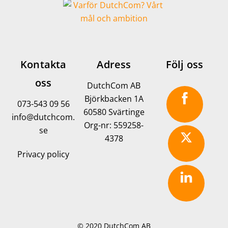
Kontakta
Adress
Följ oss
oss
DutchCom AB
Björkbacken 1A
073-543 09 56
60580 Svärtinge
info@dutchcom.
Org-nr: 559258-
se
4378
Privacy policy
© 2020
DutchCom AB